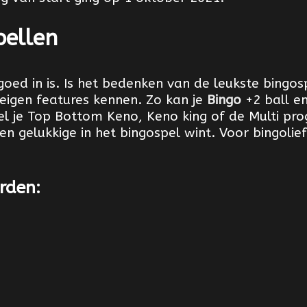
pellen
d in is. Is het bedenken van de leukste bingosp
 eigen features kennen. Zo kan je
Bingo
+2 ball en
peel je Top Bottom Keno, Keno king of de Multi pro
n gelukkige in het bingospel wint. Voor bingolie
rden: