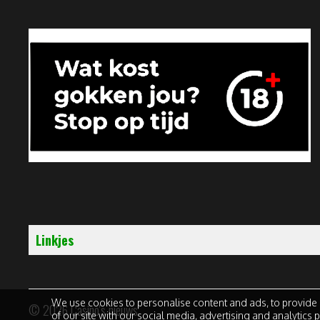
Linkjes
We use cookies to personalise content and ads, to provide 
© 2026 Casino's nieuws
of our site with our social media, advertising and analytics 