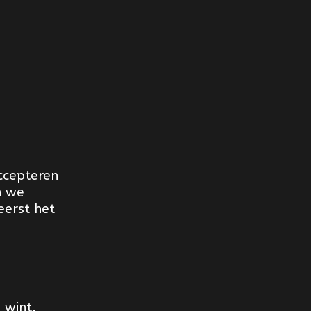
ccepteren
n we
eerst het
 wint.