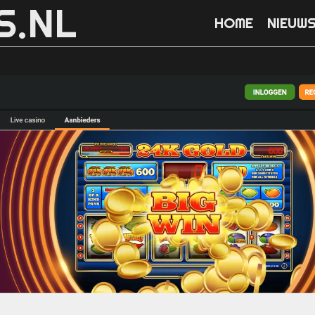
S
.
N
L
H
O
M
E
N
I
E
U
W