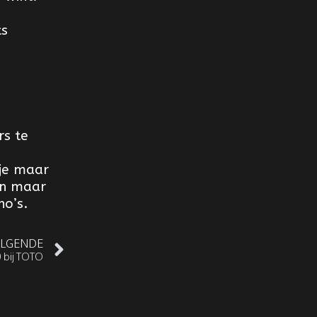
ts
rs te
 je maar
en maar
no’s.
LGENDE
0 bij TOTO