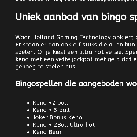
Uniek aanbod van bingo s
Waar Holland Gaming Technology ook erg goe
Er staan er dan ook elf stuks die allen hun
spelen. Of je kiest een ultra hot versie. S
keno met een vette jackpot met geld dat ee
genoeg te spelen dus.
Bingospellen die aangeboden wo
Keno +2 ball
Keno + 3 ball
Joker Bonus Keno
Keno + 2Ball Ultra hot
Keno Bear