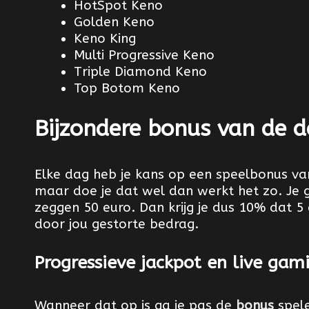
HotSpot Keno
Golden Keno
Keno King
Multi Progressive Keno
Triple Diamond Keno
Top Botom Keno
Bijzondere bonus van de 
Elke dag heb je kans op een speelbonus van
maar doe je dat wel dan werkt het zo. Je
zeggen 50 euro. Dan krijg je dus 10% dat 5 
door jou gestorte bedrag.
Progressieve jackpot en live gam
Wanneer dat op is ga je pas de
bonus
spele