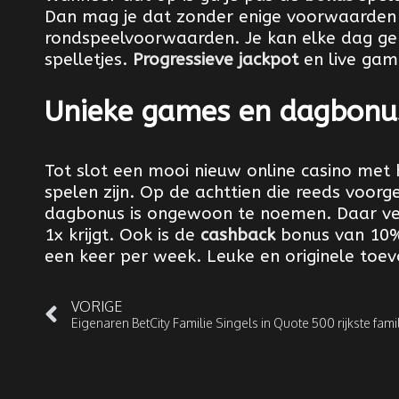
Dan mag je dat zonder enige voorwaarden l
rondspeelvoorwaarden. Je kan elke dag ge
spelletjes.
Progressieve jackpot
en live gami
Unieke games en dagbonu
Tot slot een mooi nieuw online casino met
spelen zijn. Op de achttien die reeds voorg
dagbonus is ongewoon te noemen. Daar vee
1x krijgt. Ook is de
cashback
bonus van 10% 
een keer per week. Leuke en originele toev
VORIGE
Eigenaren BetCity Familie Singels in Quote 500 rijkste fami