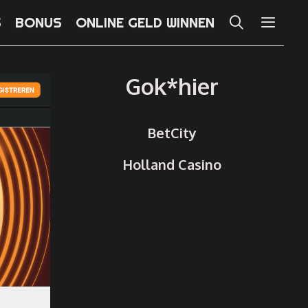
SEARCH
S
B
O
N
U
S
O
N
L
I
N
E
G
E
L
D
W
I
N
N
E
N
Gok*hier
BetCity
Holland Casino