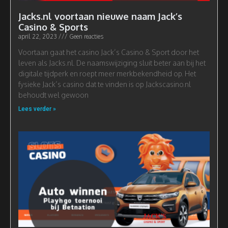
Jacks.nl voortaan nieuwe naam Jack’s
Casino & Sports
april 22, 2023
Geen reacties
Voortaan gaat het casino Jack’s Casino & Sport door het
leven als Jacks.nl. De naamswijziging sluit beter aan bij het
digitale tijdperk en roept meer merkbekendheid op. Het
fysieke Jack’s casino dat te vinden is op Jackscasino.nl
behoudt wel gewoon
Lees verder »