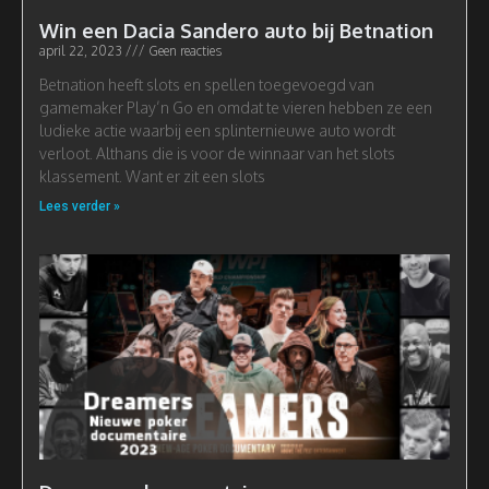
Win een Dacia Sandero auto bij Betnation
april 22, 2023
Geen reacties
Betnation heeft slots en spellen toegevoegd van
gamemaker Play’n Go en omdat te vieren hebben ze een
ludieke actie waarbij een splinternieuwe auto wordt
verloot. Althans die is voor de winnaar van het slots
klassement. Want er zit een slots
Lees verder »