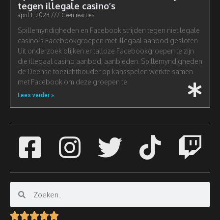
tegen illegale casino’s
april 1, 2023
Geen reacties
Spillemyndigheden en Facebook strijden tegen niet legale
casino’s Facebookgroepen met illegaal aanbod gesloten
Uit onderzoek blijken er talloze Facebookgroepen te zijn
die illegaal casino aanbod, aanbieden. Spillemyndigheden
de Deense toezichthouder op kansspelen werkte samen
met Facebook om deze groepen te
Lees verder »




