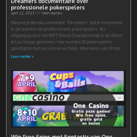
Dreamers documentaire over
professionele pokerspelers
april 22, 2023
Geen reacties
Nieuwe pokerdocumentaire “Dreamers” dat je meeneemt
in de wereld van professionele pokerspelers. Als
uitgangspunt is het WPT World Championship in de Wynn
in Las Vegas genomen. Hier worden 10 pokerspelers
gevolgd in hun successen en falen. Interviews van 10 top
Lees verder »
Win Free Spins met Eggtastic van One