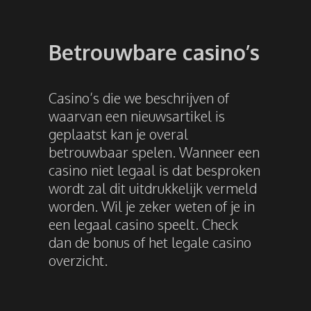
Betrouwbare casino’s
Casino’s die we beschrijven of
waarvan een nieuwsartikel is
geplaatst kan je overal
betrouwbaar spelen. Wanneer een
casino niet legaal is dat besproken
wordt zal dit uitdrukkelijk vermeld
worden. Wil je zeker weten of je in
een legaal casino speelt. Check
dan de bonus of het legale casino
overzicht.