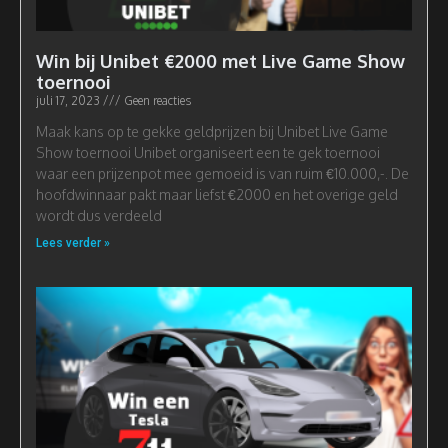
Win bij Unibet €2000 met Live Game Show
toernooi
juli 17, 2023
Geen reacties
Maak kans op te gekke geldprijzen bij Unibet Live Game
Show toernooi Unibet organiseert een te gek toernooi
waar een prijzenpot mee gemoeid is van ruim €10.000,-. De
hoofdwinnaar pakt maar liefst €2000 en het overige geld
wordt dus verdeeld
Lees verder »