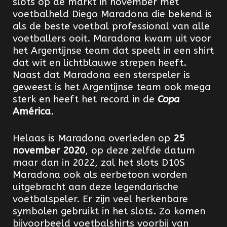
slots op de markt in november met
voetbalheld Diego Maradona die bekend is
als de beste voetbal professional van alle
voetballers ooit. Maradona kwam uit voor
het Argentijnse team dat speelt in een shirt
dat wit en lichtblauwe strepen heeft.
Naast dat Maradona een sterspeler is
geweest is het Argentijnse team ook mega
sterk en heeft het record in de
Copa
América
.
Helaas is Maradona overleden op
25
november 2020
, op deze zelfde datum
maar dan in 2022, zal het slots D10S
Maradona ook als eerbetoon worden
uitgebracht aan deze legendarische
voetbalspeler. Er zijn veel herkenbare
symbolen gebruikt in het slots. Zo komen
bijvoorbeeld voetbalshirts voorbij van