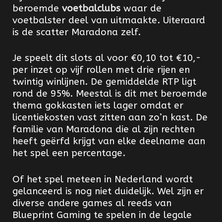
beroemde
voetbalclubs
waar de
voetbalster deel van uitmaakte. Uiteraard
is de scatter Maradona zelf.
Je speelt dit slots al voor €0,10 tot €10,-
per inzet op vijf rollen met drie rijen en
twintig winlijnen. De gemiddelde RTP ligt
rond de 95%. Meestal is dit met beroemde
thema gokkasten iets lager omdat er
licentiekosten vast zitten aan zo’n kast. De
familie van Maradona die al zijn rechten
heeft geërfd krijgt van elke deelname aan
het spel een percentage.
Of het spel meteen in Nederland wordt
gelanceerd is nog niet duidelijk. Wel zijn er
diverse andere games al reeds van
Blueprint Gaming te spelen in de legale