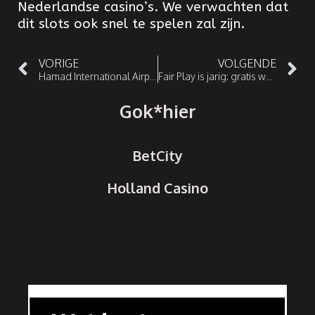
Nederlandse casino’s. We verwachten dat
dit slots ook snel te spelen zal zijn.
VORIGE
VOLGENDE
Hamad International Airport Qatar Beste vliegveld in de Wereld
Fair Play is jarig: gratis weggeef winactie van 4500 euro
Gok*hier
BetCity
Holland Casino